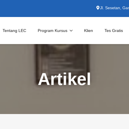
Jl. Sesetan, Ga
Tentang LEC
Program Kursus
Klien
Tes Gratis
Kursus Private
English for Specific Purposes
Artikel
Persiapan TOEFL/IELTS
Untuk Perusahaan
Kursus Bahasa Indonesia