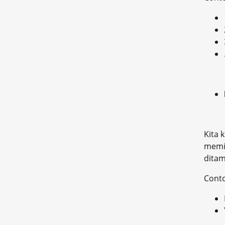
Kita 
memis
dita
Cont