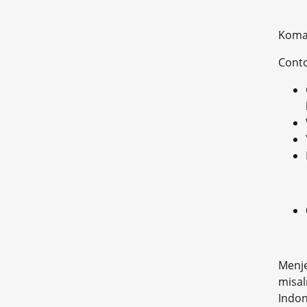
Koma 
Cont
Menje
misal
Indon