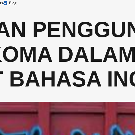
ts
Blog
RAN PENGGU
KOMA DALA
 BAHASA IN