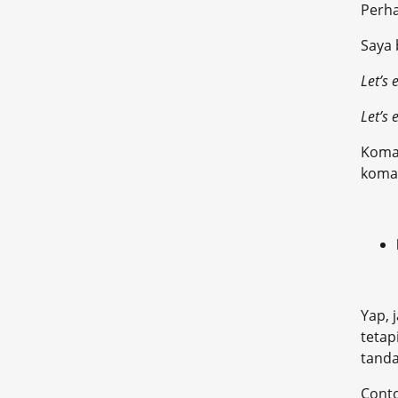
Perha
Saya 
Let’s
Let’s 
Koma 
koma 
Yap, 
tetap
tanda
Cont