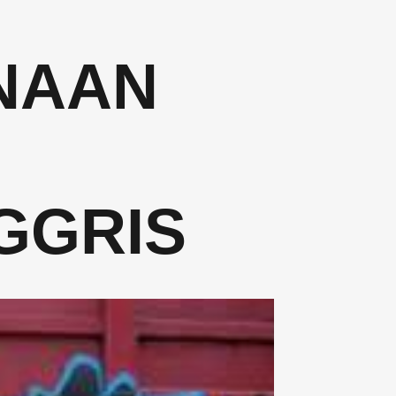
NAAN
M
GGRIS