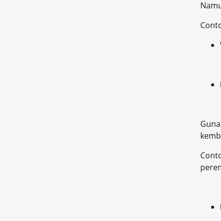
Namun
Cont
Gunak
kemba
Conto
perem