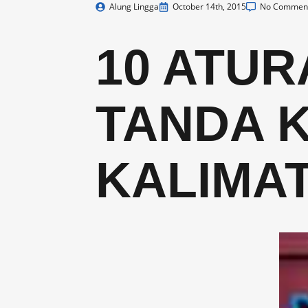
Alung Lingga
October 14th, 2015
No Commen
10 ATU
TANDA 
KALIMAT