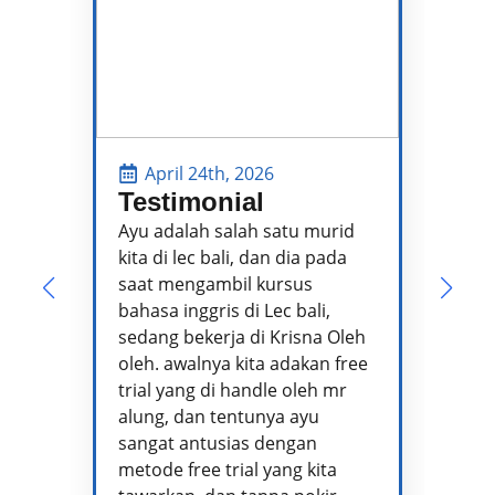
April 24th, 2026
Testimonial
P
P
Ayu adalah salah satu murid
kita di lec bali, dan dia pada
Pa
saat mengambil kursus
pe
bahasa inggris di Lec bali,
te
sedang bekerja di Krisna Oleh
pr
oleh. awalnya kita adakan free
se
trial yang di handle oleh mr
ta
alung, dan tentunya ayu
me
sangat antusias dengan
pe
metode free trial yang kita
te