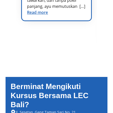
tawarkan, dan tanpa pokir
Ad
panjang, ayu memutuskan […]
kh
Read more
vo
di
at
te
Re
Berminat Mengikuti
Kursus Bersama LEC
Bali?
Jl. Sesetan, Gang Taman Sari No. 21