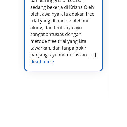
bahasa inggris di Lec bali,
te
sedang bekerja di Krisna Oleh
pr
oleh. awalnya kita adakan free
se
trial yang di handle oleh mr
ta
alung, dan tentunya ayu
me
sangat antusias dengan
pe
metode free trial yang kita
te
tawarkan, dan tanpa pokir
Ad
panjang, ayu memutuskan […]
kh
Read more
vo
di
at
te
Re