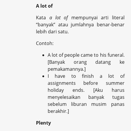
A lot of
Kata
a lot of
mempunyai arti literal
“banyak” atau jumlahnya benar-benar
lebih dari satu.
Contoh:
A lot of people came to his funeral.
[Banyak orang datang ke
pemakamannya.]
I have to finish a lot of
assignments before summer
holiday ends.
[Aku harus
menyelesaikan banyak tugas
sebelum liburan musim panas
berakhir.]
Plenty