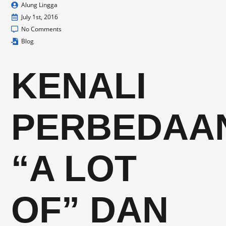
Alung Lingga
July 1st, 2016
No Comments
Blog
KENALI
PERBEDAA
“A LOT
OF” DAN