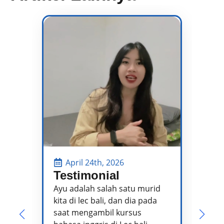
April 24th, 2026
Testimonial
P
P
Ayu adalah salah satu murid
kita di lec bali, dan dia pada
Pa
saat mengambil kursus
pe