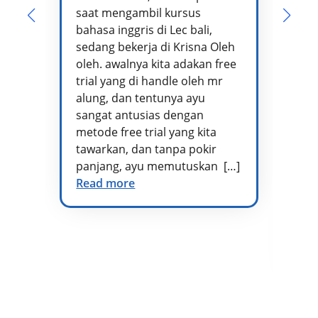
saat mengambil kursus
pe
bahasa inggris di Lec bali,
te
sedang bekerja di Krisna Oleh
pr
oleh. awalnya kita adakan free
se
trial yang di handle oleh mr
ta
alung, dan tentunya ayu
me
sangat antusias dengan
pe
metode free trial yang kita
te
tawarkan, dan tanpa pokir
Ad
panjang, ayu memutuskan […]
kh
Read more
vo
di
at
te
Re