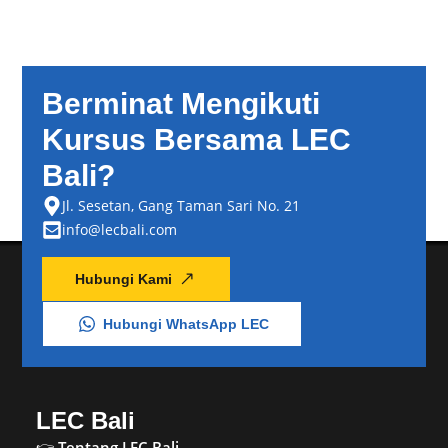
Berminat Mengikuti
Kursus Bersama LEC
Bali?
Jl. Sesetan, Gang Taman Sari No. 21
info@lecbali.com
Hubungi Kami
Hubungi WhatsApp LEC
LEC Bali
Tentang LEC Bali