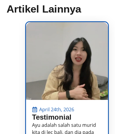
Artikel Lainnya
April 24th, 2026
Testimonial
P
P
Ayu adalah salah satu murid
kita di lec bali, dan dia pada
Pa