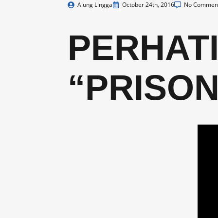
Alung Lingga
October 24th, 2016
No Commen
PERHAT
“PRISON