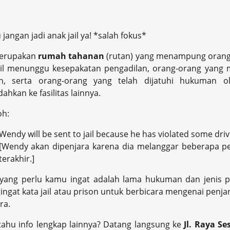
jangan jadi anak jail ya! *salah fokus*
rupakan
rumah tahanan
(rutan) yang menampung orang-
l menunggu kesepakatan pengadilan, orang-orang yang m
an, serta orang-orang yang telah dijatuhi hukuman
dahkan ke fasilitas lainnya.
oh:
Wendy will be sent to jail because he has violated some driv
[Wendy akan dipenjara karena dia melanggar beberapa 
terakhir.]
 yang perlu kamu ingat adalah lama hukuman dan jenis 
ngat kata jail atau prison untuk berbicara mengenai pen
ra.
ahu info lengkap lainnya? Datang langsung ke
Jl. Raya S