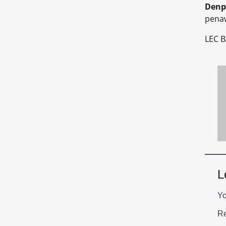
Denp
penaw
LEC B
L
Yo
Re