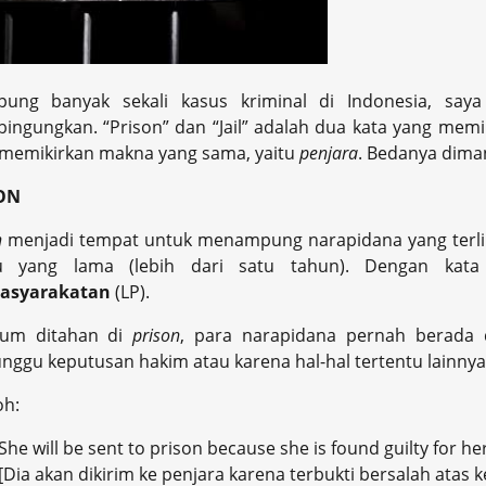
ung banyak sekali kasus kriminal di Indonesia, saya
ngungkan. “Prison” dan “Jail” adalah dua kata yang memil
memikirkan makna yang sama, yaitu
penjara
. Bedanya dima
ON
n
menjadi tempat untuk menampung narapidana yang terli
u yang lama (lebih dari satu tahun). Dengan kata
asyarakatan
(LP).
lum ditahan di
prison
, para narapidana pernah berada
ggu keputusan hakim atau karena hal-hal tertentu lainnya
oh:
She will be sent to prison because she is found guilty for h
[Dia akan dikirim ke penjara karena terbukti bersalah atas