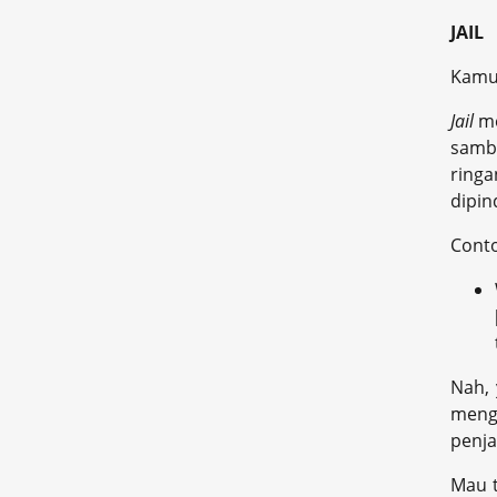
JAIL
Kamu 
Jail
me
sambi
ring
dipin
Cont
Nah,
mengi
penja
Mau t