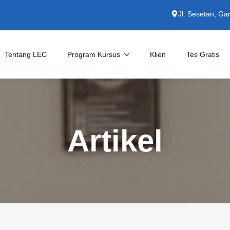
Jl. Sesetan, Ga
Tentang LEC
Program Kursus
Klien
Tes Gratis
Kursus Private
English for Specific Purposes
Artikel
Persiapan TOEFL/IELTS
Untuk Perusahaan
Kursus Bahasa Indonesia