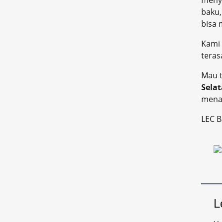
meny
baku,
bisa
Kami
teras
Mau t
Sela
menar
LEC B
L