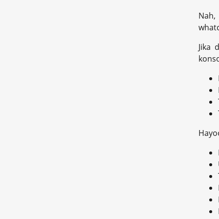
Nah,
whatc
Jika 
konso
Hayoo