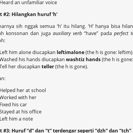
Heard an unfamiliar voice
t #2: Hilangkan huruf ‘h’
arnya sih nggak semua ‘h’ itu hilang. ‘H’ hanya bisa hila
lah konsonan dan juga
auxiliary verb
“have” pada
perfect 
oh:
Left him alone diucapkan
leftimalone
(the h is gone: leftim)
Washed his hands diucapkan
washtiz hands
(the h is gone:
Tell her diucapkan
teller
(the h is gone).
an:
Helped her at school
Worked with her
Fixed his car
Stayed at his office
Left him a note
t #3: Huruf “d” dan “t” terdengar seperti “dzh” dan “tch”