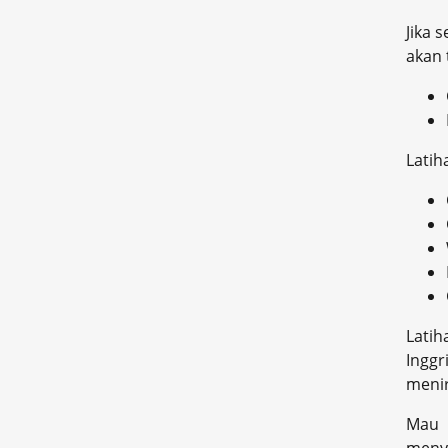
Jika 
akan 
Latih
Latih
Inggr
meni
Mau 