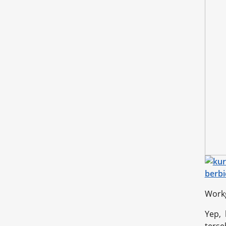
Workg
Yep,