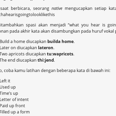
 saat berbicara, seorang
native
mengucapkan setiap kata
hahearisgoingtolooklikethis
ditambahkan spasi akan menjadi “what you hear is going 
nan pada akhir kata akan disambungkan pada huruf vokal pa
Build a home diucapkan
builda home
.
Later on diucapkan
lateron
.
Two apricots diucapkan
tu:wapricots
.
The end diucapkan
thi:jend
.
, coba kamu latihan dengan beberapa kata di bawah ini:
Left it
Used up
Time’s up
Letter of intent
Paid up front
Filled up a form