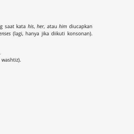
ng saat kata
his
,
her
, atau
him
diucapkan
tenses
(lagi, hanya jika diikuti konsonan).
.
 washtiz).