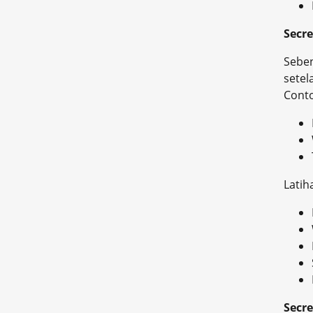
Secre
Seben
sete
Cont
Latih
Secre