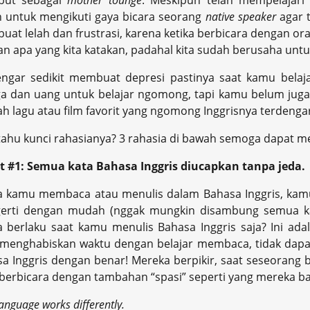
ebut sebagai
mother tounge
. Meskipun telah mempelajari 
 untuk mengikuti gaya bicara seorang
native speaker
agar t
at lelah dan frustrasi, karena ketika berbicara dengan ora
n apa yang kita katakan, padahal kita sudah berusaha untu
ngar sedikit membuat depresi pastinya saat kamu belaj
a dan uang untuk belajar ngomong, tapi kamu belum juga
h lagu atau film favorit yang ngomong Inggrisnya terdengar
ahu kunci rahasianya? 3 rahasia di bawah semoga dapat 
t #1: Semua kata Bahasa Inggris diucapkan tanpa jeda.
ka kamu membaca atau menulis dalam Bahasa Inggris, ka
erti dengan mudah (nggak mungkin disambung semua kan?
 berlaku saat kamu menulis Bahasa Inggris saja? Ini ada
 menghabiskan waktu dengan belajar membaca, tidak dap
a Inggris dengan benar! Mereka berpikir, saat seseorang 
berbicara dengan tambahan “spasi” seperti yang mereka bac
anguage works differently.