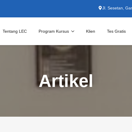
Jl. Sesetan, Ga
Tentang LEC
Program Kursus
Klien
Tes Gratis
Kursus Private
English for Specific Purposes
Artikel
Persiapan TOEFL/IELTS
Untuk Perusahaan
Kursus Bahasa Indonesia