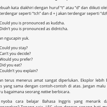
sebuah kata diakhiri dengan huruf “t” atau “d” dan diikuti ol
terdengar seperti “tch” dan d + j akan terdengar seperti “dz
Could you is pronounced as kudzha.
Didn’t you is pronounced as didntcha.
an ngucapin yuk.
Could you stay?
Can’t you decide?
Would you prefer?
Did you eat?
Couldn’t you explain?
an terus menerus amat sangat diperlukan. Eksplor lebi
is yang sama dengan contoh-contoh di atas. Jangan malu
ru bagaimana seorang
native
berbicara.
nyoba cara belajar Bahasa Inggris yang menarik