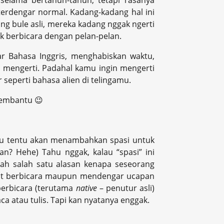
selama bertahun-tahun, tetapi rasanya
erdengar normal. Kadang-kadang hal ini
ng bule asli, mereka kadang nggak ngerti
k berbicara dengan pelan-pelan.
ar Bahasa Inggris, menghabiskan waktu,
 mengerti. Padahal kamu ingin mengerti
 seperti bahasa alien di telingamu.
membantu 😉
mu tentu akan menambahkan spasi untuk
 Hehe) Tahu nggak, kalau “spasi” ini
lah salah satu alasan kenapa seseorang
at berbicara maupun mendengar ucapan
berbicara (terutama
native
– penutur asli)
a atau tulis. Tapi kan nyatanya enggak.