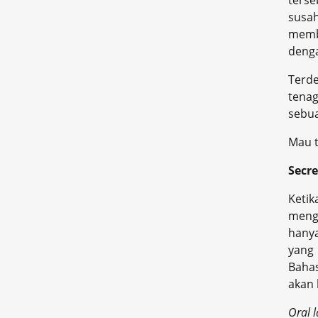
ters
susah
membu
denga
Terde
tenag
sebua
Mau t
Secre
Keti
meng
hanya
yang
Bahas
akan 
Oral l