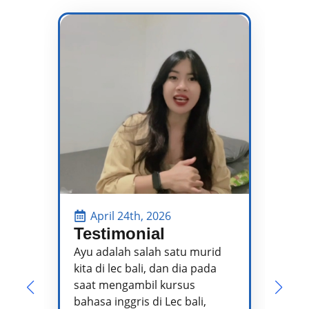
April 24th, 2026
Testimonial
P
P
Ayu adalah salah satu murid
kita di lec bali, dan dia pada
Pa
saat mengambil kursus
pe
bahasa inggris di Lec bali,
te