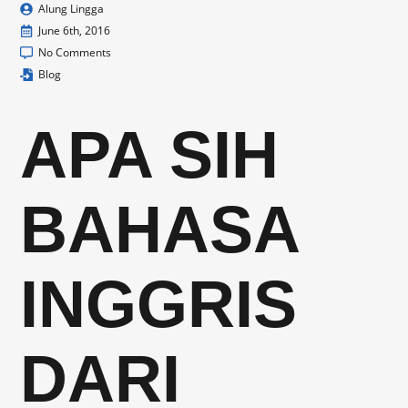
Alung Lingga
June 6th, 2016
No Comments
Blog
APA SIH
BAHASA
INGGRIS
DARI