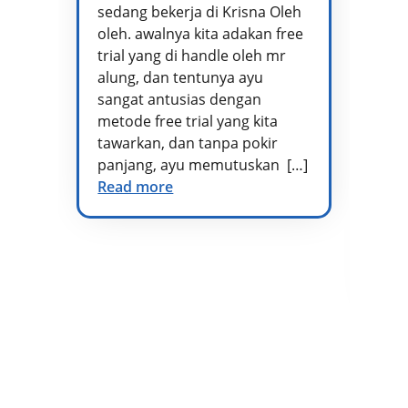
sedang bekerja di Krisna Oleh
pr
oleh. awalnya kita adakan free
se
trial yang di handle oleh mr
ta
alung, dan tentunya ayu
me
sangat antusias dengan
pe
metode free trial yang kita
te
tawarkan, dan tanpa pokir
Ad
panjang, ayu memutuskan […]
kh
Read more
vo
di
at
te
Re