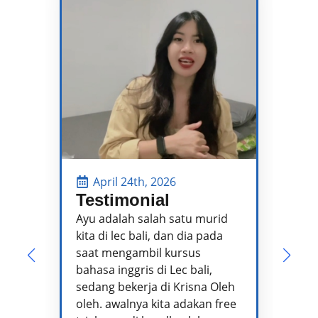
April 24th, 2026
Testimonial
P
P
Ayu adalah salah satu murid
kita di lec bali, dan dia pada
Pa
saat mengambil kursus
pe
bahasa inggris di Lec bali,
te
sedang bekerja di Krisna Oleh
pr
oleh. awalnya kita adakan free
se