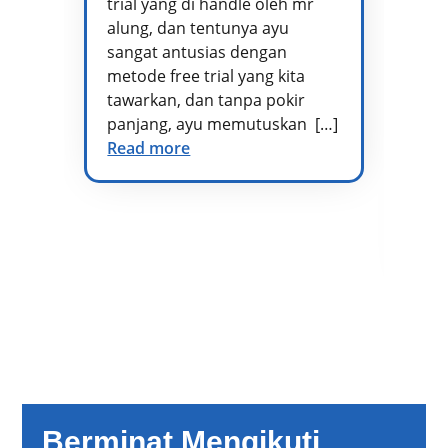
trial yang di handle oleh mr
ta
alung, dan tentunya ayu
me
sangat antusias dengan
pe
metode free trial yang kita
te
tawarkan, dan tanpa pokir
Ad
panjang, ayu memutuskan […]
kh
Read more
vo
di
at
te
Re
Berminat Mengikuti