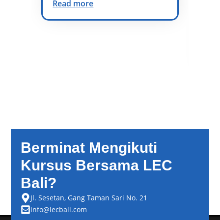
Read more
vo
di
at
te
Re
Berminat Mengikuti
Kursus Bersama LEC
Bali?
Jl. Sesetan, Gang Taman Sari No. 21
info@lecbali.com