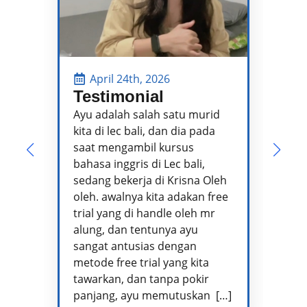
April 24th, 2026
Testimonial
P
P
Ayu adalah salah satu murid
kita di lec bali, dan dia pada
Pa
saat mengambil kursus
pe
bahasa inggris di Lec bali,
te
sedang bekerja di Krisna Oleh
pr
oleh. awalnya kita adakan free
se
trial yang di handle oleh mr
ta
alung, dan tentunya ayu
me
sangat antusias dengan
pe
metode free trial yang kita
te
tawarkan, dan tanpa pokir
Ad
panjang, ayu memutuskan […]
kh