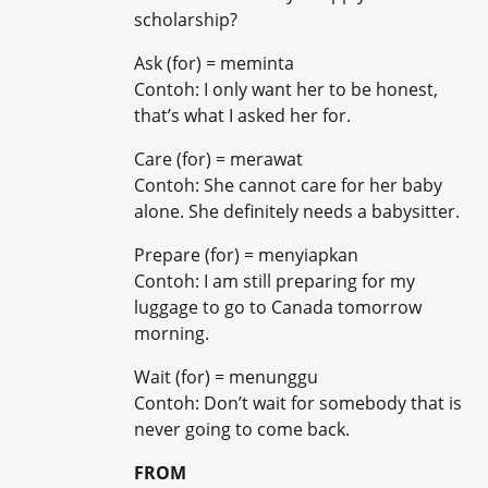
scholarship?
Ask (for) = meminta
Contoh: I only want her to be honest,
that’s what I asked her for.
Care (for) = merawat
Contoh: She cannot care for her baby
alone. She definitely needs a babysitter.
Prepare (for) = menyiapkan
Contoh: I am still preparing for my
luggage to go to Canada tomorrow
morning.
Wait (for) = menunggu
Contoh: Don’t wait for somebody that is
never going to come back.
FROM