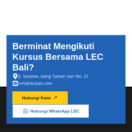
Berminat Mengikuti
Kursus Bersama LEC
Bali?
Jl. Sesetan, Gang Taman Sari No. 21
info@lecbali.com
Hubungi Kami
Hubungi WhatsApp LEC