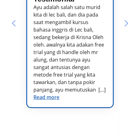
P
Ayu adalah salah satu murid
kita di lec bali, dan dia pada
Pa
saat mengambil kursus
pe
bahasa inggris di Lec bali,
te
sedang bekerja di Krisna Oleh
pr
oleh. awalnya kita adakan free
se
trial yang di handle oleh mr
ta
alung, dan tentunya ayu
me
sangat antusias dengan
pe
metode free trial yang kita
te
tawarkan, dan tanpa pokir
Ad
panjang, ayu memutuskan […]
kh
Read more
vo
di
at
te
Re