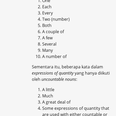
One
Each
Every
Two (number)
Both
A couple of
A few
Several
Many
A number of
Sementara itu, beberapa kata dalam
expressions of quantity
yang hanya diikuti
oleh
uncountable nouns
:
A little
Much
A great deal of
Some expressions of quantity that
are used with either countable or