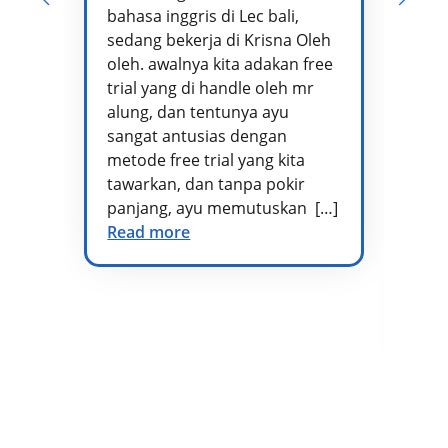
bahasa inggris di Lec bali,
te
sedang bekerja di Krisna Oleh
pr
oleh. awalnya kita adakan free
se
trial yang di handle oleh mr
ta
alung, dan tentunya ayu
me
sangat antusias dengan
pe
metode free trial yang kita
te
tawarkan, dan tanpa pokir
Ad
panjang, ayu memutuskan […]
kh
Read more
vo
di
at
te
Re