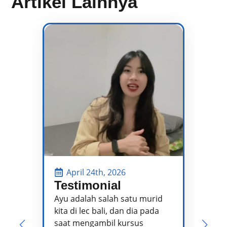
Artikel Lainnya
April 24th, 2026
Testimonial
P
P
Ayu adalah salah satu murid
kita di lec bali, dan dia pada
Pa
saat mengambil kursus
pe