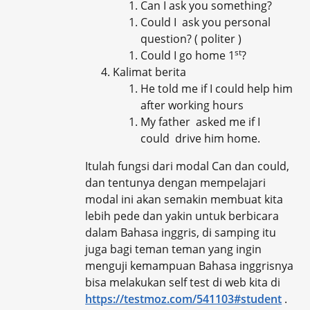
Can I ask you something?
Could I ask you personal
question? ( politer )
st
Could I go home 1
?
Kalimat berita
He told me if I could help him
after working hours
My father asked me if I
could drive him home.
Itulah fungsi dari modal Can dan could,
dan tentunya dengan mempelajari
modal ini akan semakin membuat kita
lebih pede dan yakin untuk berbicara
dalam Bahasa inggris, di samping itu
juga bagi teman teman yang ingin
menguji kemampuan Bahasa inggrisnya
bisa melakukan self test di web kita di
https://testmoz.com/541103#student
.