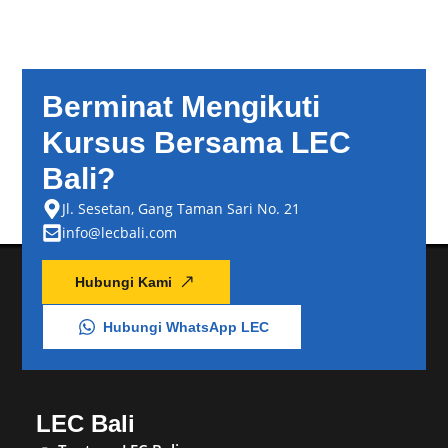
Berminat Mengikuti
Kursus Bersama LEC
Bali?
Jl. Sesetan, Gang Taman Sari No. 21
info@lecbali.com
Hubungi Kami
Hubungi WhatsApp LEC
LEC Bali