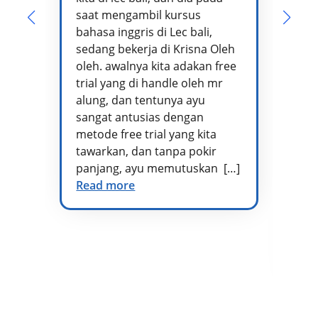
Pa
saat mengambil kursus
pe
bahasa inggris di Lec bali,
te
sedang bekerja di Krisna Oleh
pr
oleh. awalnya kita adakan free
se
trial yang di handle oleh mr
ta
alung, dan tentunya ayu
me
sangat antusias dengan
pe
metode free trial yang kita
te
tawarkan, dan tanpa pokir
Ad
panjang, ayu memutuskan […]
kh
Read more
vo
di
at
te
Re