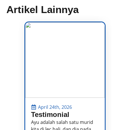
Artikel Lainnya
April 24th, 2026
Testimonial
P
P
Ayu adalah salah satu murid
kita di lec bali, dan dia pada