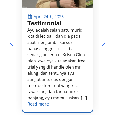
April 24th, 2026
Testimonial
P
P
Ayu adalah salah satu murid
kita di lec bali, dan dia pada
Pa
saat mengambil kursus
pe
bahasa inggris di Lec bali,
te
sedang bekerja di Krisna Oleh
pr
oleh. awalnya kita adakan free
se
trial yang di handle oleh mr
ta
alung, dan tentunya ayu
me
sangat antusias dengan
pe
metode free trial yang kita
te
tawarkan, dan tanpa pokir
Ad
panjang, ayu memutuskan […]
kh
Read more
vo
di