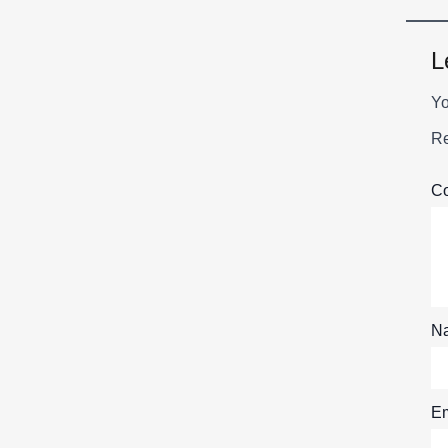
L
Yo
Re
C
N
Em