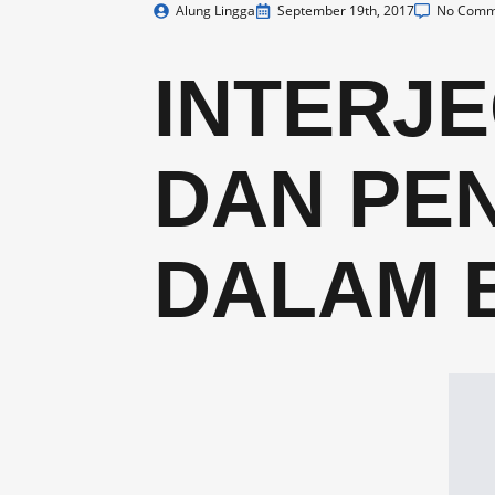
Alung Lingga
September 19th, 2017
No Comm
INTERJE
DAN PE
DALAM 