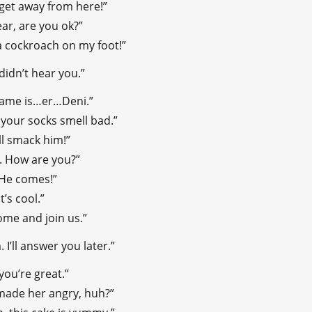
get away from here!”
ar, are you ok?”
a cockroach on my foot!”
 didn’t hear you.”
name is…er…Deni.”
your socks smell bad.”
I’ll smack him!”
. How are you?”
 He comes!”
t’s cool.”
ome and join us.”
I’ll answer you later.”
you’re great.”
made her angry, huh?”