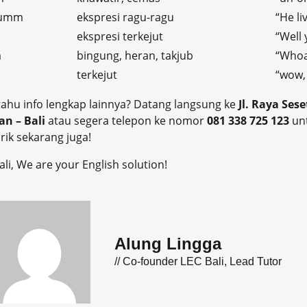
 umm
ekspresi ragu-ragu
“He l
ekspresi terkejut
“Well 
a
bingung, heran, takjub
“Whoa,
terkejut
“wow, 
ahu info lengkap lainnya? Datang langsung ke
Jl. Raya Se
an – Bali
atau segera telepon ke nomor
081 338 725 123
un
ik sekarang juga!
ali, We are your English solution!
Alung Lingga
// Co-founder LEC Bali, Lead Tutor