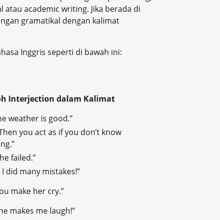
l atau academic writing. Jika berada di
bungan gramatikal dengan kalimat
hasa Inggris seperti di bawah ini:
h Interjection dalam Kalimat
he weather is good.”
Then you act as if you don’t know
ng.”
he failed.”
 I did many mistakes!”
ou make her cry.”
 he makes me laugh!”