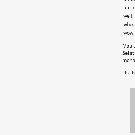
um,
well
who
wow
Mau t
Selat
menar
LEC B