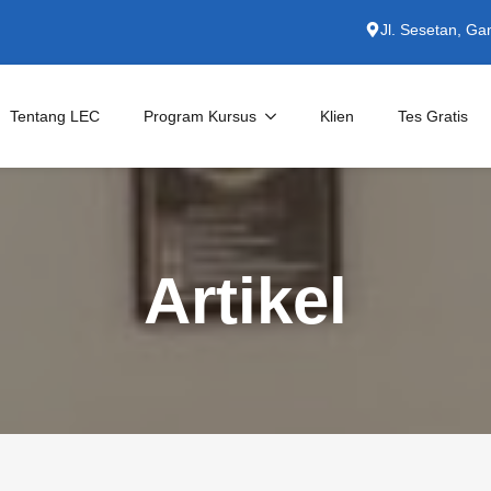
Jl. Sesetan, Ga
Tentang LEC
Program Kursus
Klien
Tes Gratis
Kursus Private
English for Specific Purposes
Artikel
Persiapan TOEFL/IELTS
Untuk Perusahaan
Kursus Bahasa Indonesia