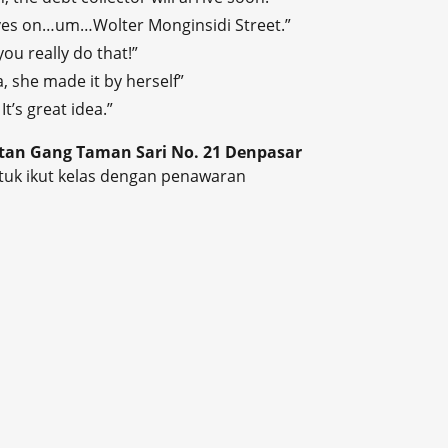
ives on…um…Wolter Monginsidi Street.”
you really do that!”
 she made it by herself”
It’s great idea.”
setan Gang Taman Sari No. 21 Denpasar
tuk ikut kelas dengan penawaran