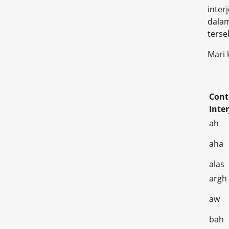
inter
dalam
terse
Mari 
Cont
Inter
ah
aha
alas
argh
aw
bah