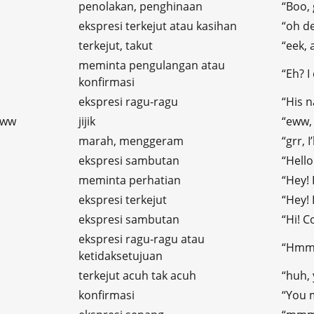
penolakan, penghinaan
“Boo, 
ekspresi terkejut atau kasihan
“oh de
terkejut, takut
“eek, 
meminta pengulangan atau
“Eh? I
konfirmasi
ekspresi ragu-ragu
“His 
eww
jijik
“eww, 
marah, menggeram
“grr, 
ekspresi sambutan
“Hello
meminta perhatian
“Hey!
ekspresi terkejut
“Hey! I
ekspresi sambutan
“Hi! C
ekspresi ragu-ragu atau
m
“Hmm. 
ketidaksetujuan
terkejut acuh tak acuh
“huh, 
konfirmasi
“You 