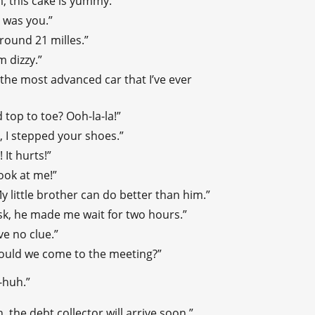
 this cake is yummy.”
t was you.”
round 21 milles.”
m dizzy.”
the most advanced car that I’ve ever
d top to toe? Ooh-la-la!”
 I stepped your shoes.”
 It hurts!”
ook at me!”
My little brother can do better than him.”
sk, he made me wait for two hours.”
’ve no clue.”
hould we come to the meeting?”
-huh.”
, the debt collector will arrive soon.”