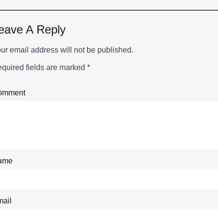
eave A Reply
ur email address will not be published.
quired fields are marked
*
omment
ame
ail