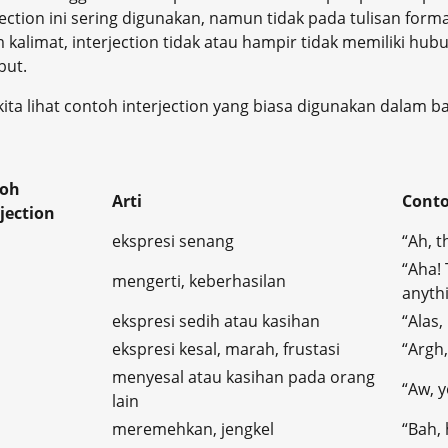
jection ini sering digunakan, namun tidak pada tulisan forma
 kalimat, interjection tidak atau hampir tidak memiliki hu
but.
kita lihat contoh interjection yang biasa digunakan dalam ba
oh
Arti
Conto
jection
ekspresi senang
“Ah, t
“Aha! 
mengerti, keberhasilan
anythi
ekspresi sedih atau kasihan
“Alas, 
ekspresi kesal, marah, frustasi
“Argh,
menyesal atau kasihan pada orang
“Aw, y
lain
meremehkan, jengkel
“Bah,