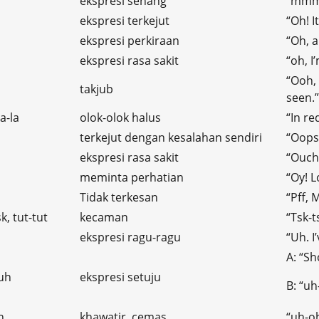
ekspresi senang
“mmm,
ekspresi terkejut
“Oh! I
ekspresi perkiraan
“Oh, a
ekspresi rasa sakit
“oh, I’
“Ooh, 
takjub
seen.”
a-la
olok-olok halus
“In re
terkejut dengan kesalahan sendiri
“Oops,
ekspresi rasa sakit
“Ouch!
meminta perhatian
“Oy! L
Tidak terkesan
“Pff, 
sk, tut-tut
kecaman
“Tsk-t
ekspresi ragu-ragu
“Uh. I
A: “S
uh
ekspresi setuju
B: “uh
h
khawatir, cemas
“uh-oh