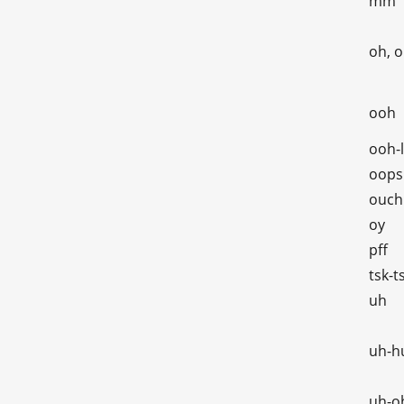
mm
oh, o
ooh
ooh-l
oops
ouch
oy
pff
tsk-t
uh
uh-h
uh-o