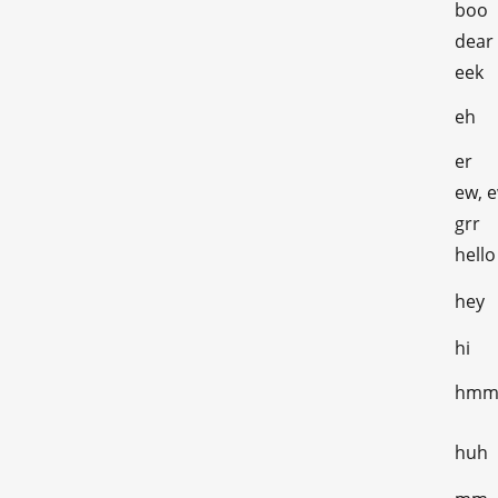
boo
dear
eek
eh
er
ew, 
grr
hello
hey
hi
hm
huh