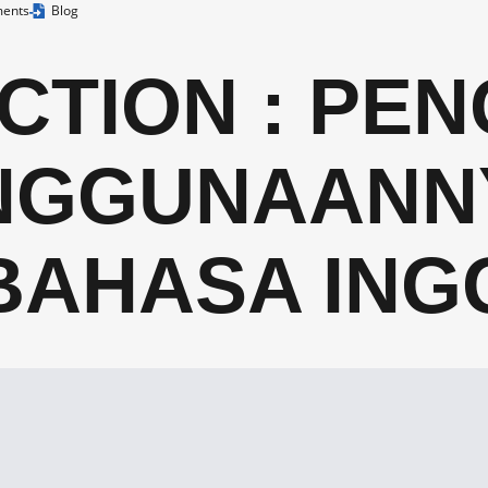
ents
Blog
CTION : PE
NGGUNAANN
BAHASA ING