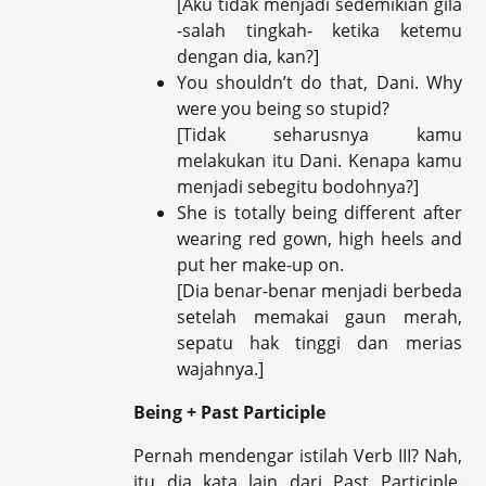
[Aku tidak menjadi sedemikian gila
-salah tingkah- ketika ketemu
dengan dia, kan?]
You shouldn’t do that, Dani. Why
were you being so stupid?
[Tidak seharusnya kamu
melakukan itu Dani. Kenapa kamu
menjadi sebegitu bodohnya?]
She is totally being different after
wearing red gown, high heels and
put her make-up on.
[Dia benar-benar menjadi berbeda
setelah memakai gaun merah,
sepatu hak tinggi dan merias
wajahnya.]
Being + Past Participle
Pernah mendengar istilah Verb III? Nah,
itu dia kata lain dari Past Participle.