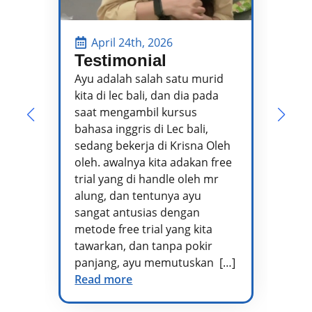
April 24th, 2026
Testimonial
P
P
Ayu adalah salah satu murid
kita di lec bali, dan dia pada
Pa
saat mengambil kursus
pe
bahasa inggris di Lec bali,
te
sedang bekerja di Krisna Oleh
pr
oleh. awalnya kita adakan free
se
trial yang di handle oleh mr
ta
alung, dan tentunya ayu
me
sangat antusias dengan
pe
metode free trial yang kita
te
tawarkan, dan tanpa pokir
Ad
panjang, ayu memutuskan […]
kh
Read more
vo
di