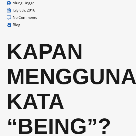
Alung Lingga
July 8th, 2016
No Comments
Blog
KAPAN
MENGGUNA
KATA
“BEING”?