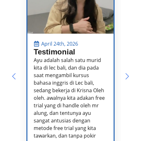
April 24th, 2026
Testimonial
P
P
Ayu adalah salah satu murid
kita di lec bali, dan dia pada
Pa
saat mengambil kursus
pe
bahasa inggris di Lec bali,
te
sedang bekerja di Krisna Oleh
pr
oleh. awalnya kita adakan free
se
trial yang di handle oleh mr
ta
alung, dan tentunya ayu
me
sangat antusias dengan
pe
metode free trial yang kita
te
tawarkan, dan tanpa pokir
Ad