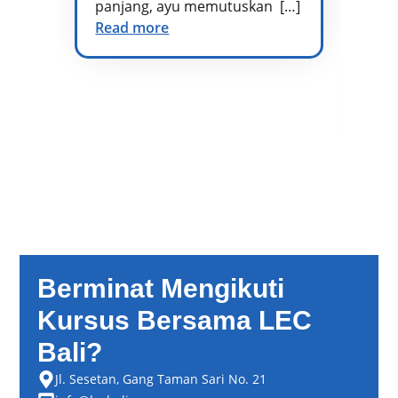
panjang, ayu memutuskan […]
kh
Read more
vo
di
at
te
Re
Berminat Mengikuti
Kursus Bersama LEC
Bali?
Jl. Sesetan, Gang Taman Sari No. 21