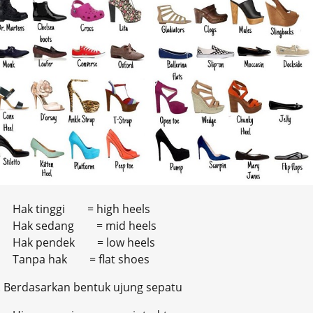
Hak tinggi = high heels
Hak sedang = mid heels
Hak pendek = low heels
Tanpa hak = flat shoes
. Berdasarkan bentuk ujung sepatu