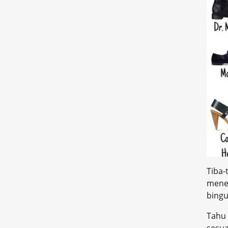
Tiba
menem
bingu
Tahu 