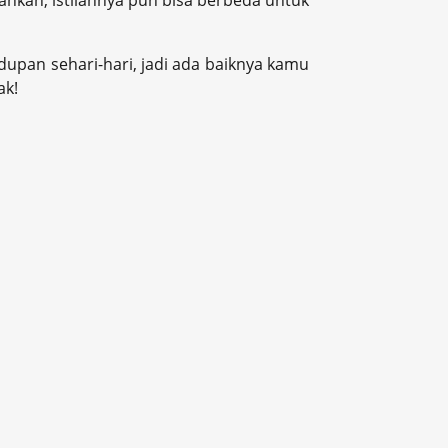
ahkan, istilahnya pun bisa berbeda untuk
dupan sehari-hari, jadi ada baiknya kamu
ak!