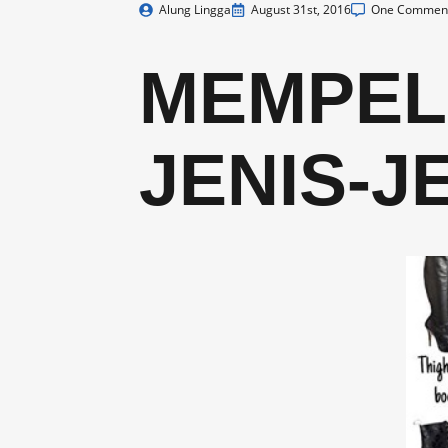
Alung Lingga
August 31st, 2016
One Commen
MEMPELA
JENIS-J