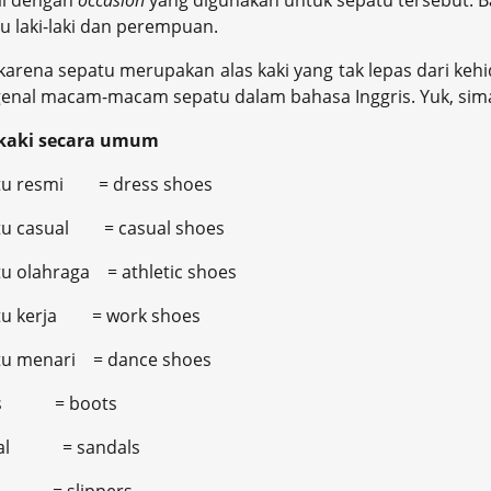
ai dengan
occasion
yang digunakan untuk sepatu tersebut. B
u laki-laki dan perempuan.
karena sepatu merupakan alas kaki yang tak lepas dari kehi
nal macam-macam sepatu dalam bahasa Inggris. Yuk, sim
 kaki secara umum
tu resmi = dress shoes
tu casual = casual shoes
u olahraga = athletic shoes
tu kerja = work shoes
tu menari = dance shoes
ts = boots
dal = sandals