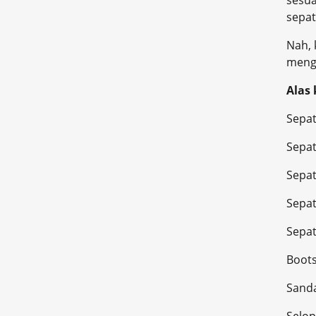
sesu
sepat
Nah, 
menge
Alas
Sepa
Sepa
Sepat
Sepa
Sepa
Boo
San