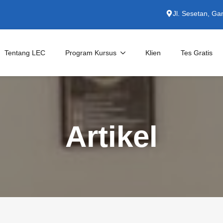
Jl. Sesetan, Ga
Tentang LEC
Program Kursus
Klien
Tes Gratis
Kursus Private
English for Specific Purposes
Artikel
Persiapan TOEFL/IELTS
Untuk Perusahaan
Kursus Bahasa Indonesia