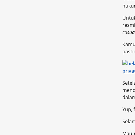
hukum
Untuk
resmi
casua
Kamu 
pasti
Sete
menc
dalam
Yup, 
Selam
Mau n