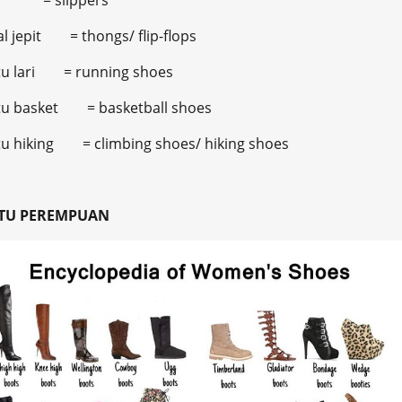
p = slippers
l jepit = thongs/ flip-flops
tu lari = running shoes
tu basket = basketball shoes
u hiking = climbing shoes/ hiking shoes
TU PEREMPUAN