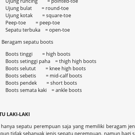
Ujung runcing = pointed-toe
Ujung bulat = round-toe
Ujung kotak = square-toe
Peep-toe = peep-toe
Sepatu terbuka = open-toe
. Beragam sepatu boots
Boots tinggi = high boots
Boots setinggi paha = thigh high boots
Boots selutut = knee high boots
Boots sebetis = mid-calf boots
Boots pendek = short boots
Boots semata kaki = ankle boots
TU LAKI-LAKI
 hanya sepatu perempuan saja yang memiliki beragam jenis
pun tidak sebanyak jenis sepatu perempuan, namun bagi se