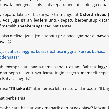
nya ia mengenal jenis-jenis sepatu berikut sehingga dap
 sepatu laki-laki, biasanya kita mengenal
Oxford shoes 
. Ada juga istilah
loafers
untuk sepatu berpenutup datar 
l
memilih
sneakers
agar terlihat santai.
bisa melihat jenis-jenis sepatu pria pada gambar di bawah 
nya. 😀
lah mempelajari nama-nama sepatu dalam Bahasa Inggris
oba sepatu, tentunya kamu ingin segera membeli sepa
 Bahasa Inggris?
frase
“I’ll take it!”
akan terasa lebih natural daripada “I’ll buy 
at berbelanja!
yoba cara belajar yang menarik dan nggak biasa? Jangan 