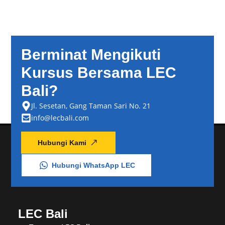
Berminat Mengikuti
Kursus Bersama LEC
Bali?
Jl. Sesetan, Gang Taman Sari No. 21
info@lecbali.com
Hubungi Kami
Hubungi WhatsApp LEC
LEC Bali