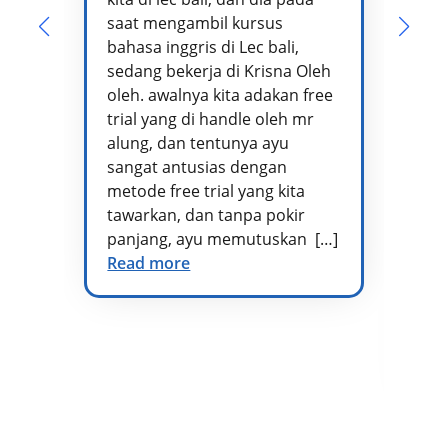
Pa
saat mengambil kursus
pe
bahasa inggris di Lec bali,
te
sedang bekerja di Krisna Oleh
pr
oleh. awalnya kita adakan free
se
trial yang di handle oleh mr
ta
alung, dan tentunya ayu
me
sangat antusias dengan
pe
metode free trial yang kita
te
tawarkan, dan tanpa pokir
Ad
panjang, ayu memutuskan […]
kh
Read more
vo
di
at
te
Re