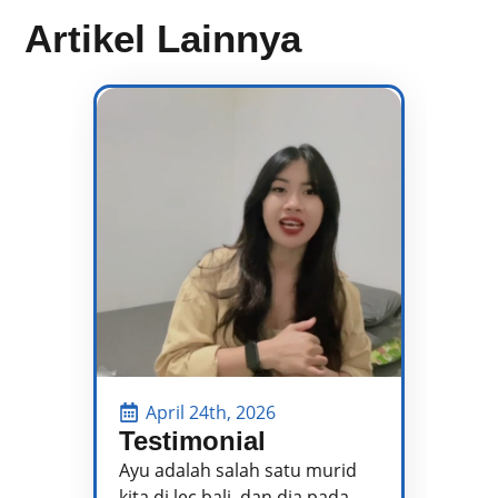
Artikel Lainnya
April 24th, 2026
Testimonial
P
P
Ayu adalah salah satu murid
kita di lec bali, dan dia pada