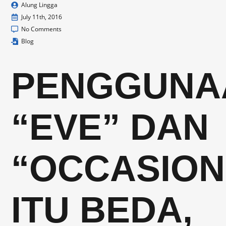
Alung Lingga
July 11th, 2016
No Comments
Blog
PENGGUNA
“EVE” DAN
“OCCASION
ITU BEDA,