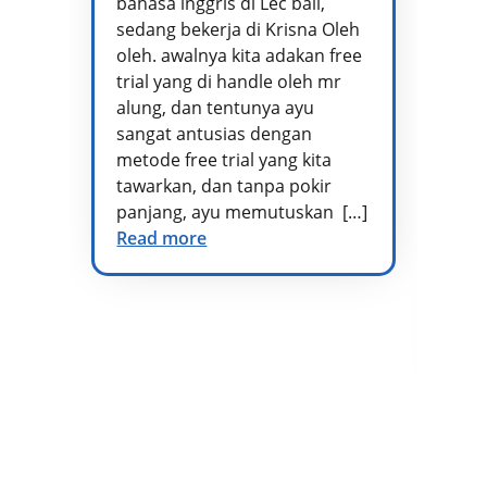
bahasa inggris di Lec bali,
te
sedang bekerja di Krisna Oleh
pr
oleh. awalnya kita adakan free
se
trial yang di handle oleh mr
ta
alung, dan tentunya ayu
me
sangat antusias dengan
pe
metode free trial yang kita
te
tawarkan, dan tanpa pokir
Ad
panjang, ayu memutuskan […]
kh
Read more
vo
di
at
te
Re